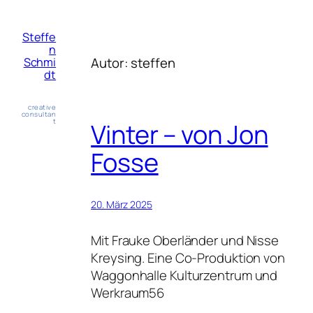
Zum
Inhalt
Steffe
springen
n
Autor:
steffen
Schmi
dt
creative
consultan
t
Vinter – von Jon
Fosse
20. März 2025
Mit Frauke Oberländer und Nisse
Kreysing. Eine Co-Produktion von
Waggonhalle Kulturzentrum und
Werkraum56