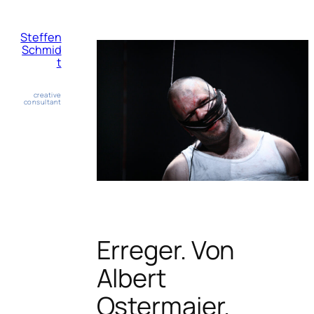
Zum
Inhalt
Steffen
springen
Schmid
t
creative
consultant
Erreger. Von
Albert
Ostermaier.